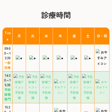
診療時間
Tim
月
火
水
木
金
土
日・祝
e
09:0
0～1
2:30
一般
診療
14:3
0～1
5:30
予防
予防接
予防接
予防接
予防接
予防接
接種
種
種
種
種
種
専門
15:3
0～1