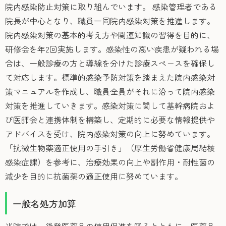
院内感染防止対策に取り組んでいます。 感染管理者である
院長が中心となり、職員一同院内感染対策を推進します。
院内感染対策の基本的考え方や関連知識の習得を目的に、
研修会を年2回実施します。感染性の高い疾患が疑われる場
合は、一般診療の方と導線を分けた診療スペースを確保し
て対応します。標準的感染予防対策を踏まえた院内感染対
策マニュアルを作成し、職員全員がそれに沿って院内感染
対策を推進していきます。感染対策に関して基幹病院およ
び医師会と連携体制を構築し、定期的に必要な情報提供や
アドバイスを受け、院内感染対策の向上に努めています。
「抗微生物薬適正使用の手引き」（厚生労働省健康局結核
感染症課）を参考に、治療効果の向上や副作用・耐性菌の
減少を目的に抗菌薬の適正使用に努めています。
一般名処方加算
当院では、後発医薬品の使用促進を図るとともに、医薬品