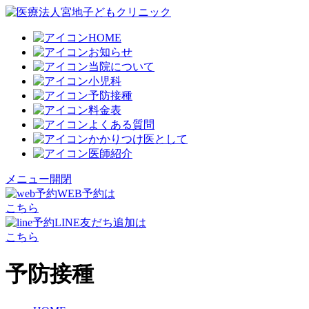
HOME
お知らせ
当院について
小児科
予防接種
料金表
よくある質問
かかりつけ医として
医師紹介
メニュー開閉
WEB予約
は
こちら
LINE
友だち
追加
は
こちら
予防接種