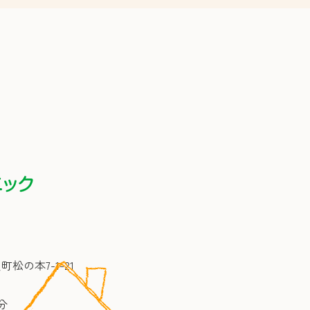
町松の本7-1-21
分